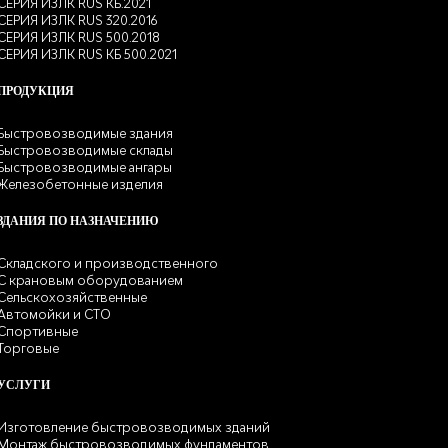
СЕРИЯ ИЗЛК RUS КБ.2021
СЕРИЯ ИЗЛК RUS 320.2016
СЕРИЯ ИЗЛК RUS 500.2018
СЕРИЯ ИЗЛК RUS КБ 500.2021
ПРОДУКЦИЯ
Быстровозводимые здания
Быстровозводимые склады
Быстровозводимые ангары
Железобетонные изделия
ЗДАНИЯ ПО НАЗНАЧЕНИЮ
Складского и производственного
С крановым оборудованием
Сельскохозяйственные
Автомойки и СТО
Спортивные
Торговые
УСЛУГИ
Изготовление быстровозводимых зданий
Монтаж быстровозводимых фундаментов